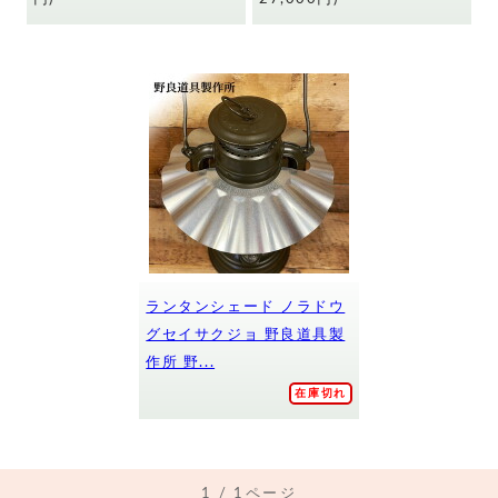
ランタンシェード ノラドウ
グセイサクジョ 野良道具製
作所 野...
在庫切れ
1 / 1ページ