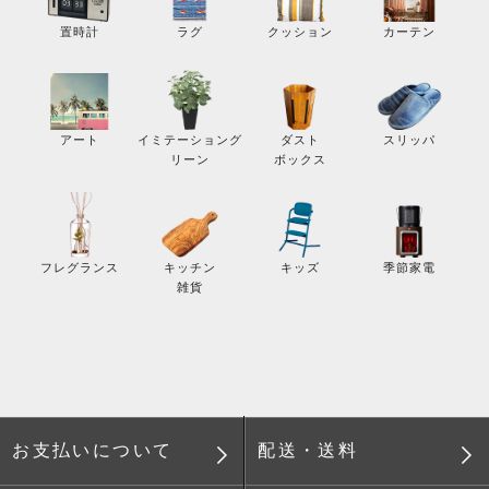
カーテン
置時計
ラグ
クッション
スリッパ
アート
イミテーショング
ダスト
リーン
ボックス
季節家電
フレグランス
キッチン
キッズ
雑貨
配送・送料
お支払いについて