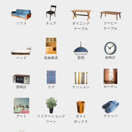
コーヒー
ソファ
チェア
ダイニング
テーブル
テーブル
掛時計
ベッド
収納家具
照明
カーテン
置時計
ラグ
クッション
スリッパ
アート
イミテーショング
ダスト
リーン
ボックス