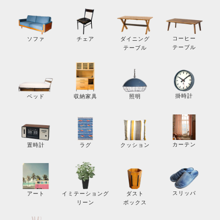
コーヒー
ソファ
チェア
ダイニング
テーブル
テーブル
掛時計
ベッド
収納家具
照明
カーテン
置時計
ラグ
クッション
スリッパ
アート
イミテーショング
ダスト
リーン
ボックス