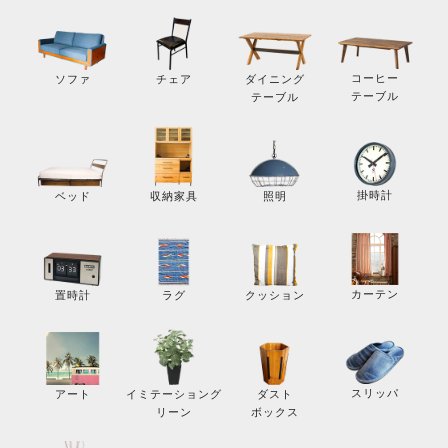
コーヒー
ソファ
チェア
ダイニング
テーブル
テーブル
掛時計
ベッド
収納家具
照明
カーテン
置時計
ラグ
クッション
スリッパ
アート
イミテーショング
ダスト
リーン
ボックス