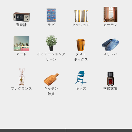
カーテン
置時計
ラグ
クッション
スリッパ
アート
イミテーショング
ダスト
リーン
ボックス
季節家電
フレグランス
キッチン
キッズ
雑貨