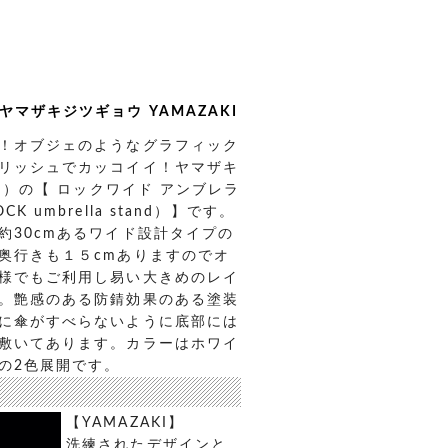
2 ヤマザキジツギョウ YAMAZAKI
！オブジェのようなグラフィック
リッシュでカッコイイ！ヤマザキ
KI）の【 ロックワイド アンブレラ
K umbrella stand）】です。
約30cmあるワイド設計タイプの
奥行きも１５cmありますのでオ
様でもご利用し易い大きめのレイ
。艶感のある防錆効果のある塗装
に傘がすべらないように底部には
敷いてあります。カラーはホワイ
の2色展開です。
【YAMAZAKI】
洗練されたデザインと