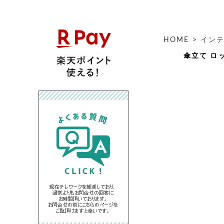
HOME
>
イン
傘立て ロッ