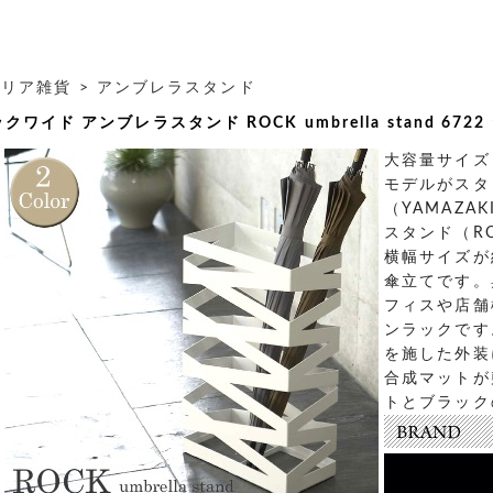
テリア雑貨
>
アンブレラスタンド
クワイド アンブレラスタンド ROCK umbrella stand 672
大容量サイズ
モデルがスタ
（YAMAZA
スタンド（ROC
横幅サイズが
傘立てです。
フィスや店舗
ンラックです
を施した外装
合成マットが
トとブラック