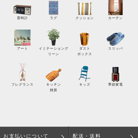
カーテン
置時計
ラグ
クッション
スリッパ
アート
イミテーショング
ダスト
リーン
ボックス
季節家電
フレグランス
キッチン
キッズ
雑貨
配送・送料
お支払いについて