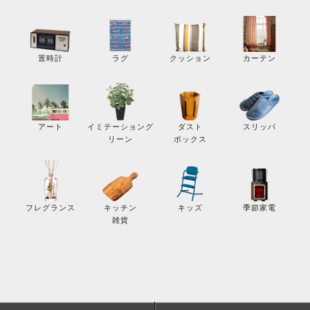
カーテン
置時計
ラグ
クッション
スリッパ
アート
イミテーショング
ダスト
リーン
ボックス
季節家電
フレグランス
キッチン
キッズ
雑貨