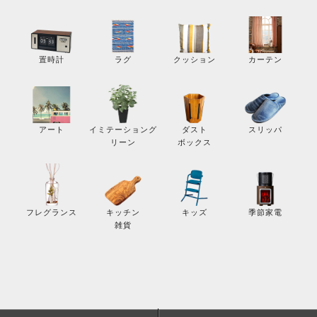
カーテン
置時計
ラグ
クッション
スリッパ
アート
イミテーショング
ダスト
リーン
ボックス
季節家電
フレグランス
キッチン
キッズ
雑貨