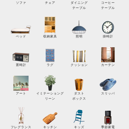
コーヒー
ソファ
チェア
ダイニング
テーブル
テーブル
掛時計
ベッド
収納家具
照明
カーテン
置時計
ラグ
クッション
スリッパ
アート
イミテーショング
ダスト
リーン
ボックス
季節家電
フレグランス
キッチン
キッズ