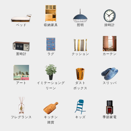
掛時計
ベッド
収納家具
照明
カーテン
置時計
ラグ
クッション
スリッパ
アート
イミテーショング
ダスト
リーン
ボックス
季節家電
フレグランス
キッチン
キッズ
雑貨