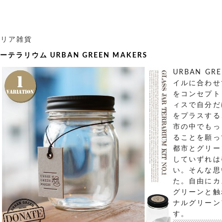
テリア雑貨
テラリウム URBAN GREEN MAKERS
URBAN G
イルに合わせ
をコンセプト
ィスで自分だ
をプラスする
市の中でもっ
ることを願っ
都市とグリー
していずれは
い。そんな思
た。自由にカ
グリーンと触
ナルグリーン
す。