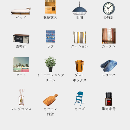
掛時計
ベッド
収納家具
照明
カーテン
置時計
ラグ
クッション
スリッパ
アート
イミテーショング
ダスト
リーン
ボックス
季節家電
フレグランス
キッチン
キッズ
雑貨