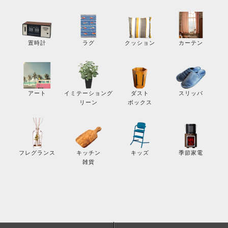
カーテン
置時計
ラグ
クッション
スリッパ
アート
イミテーショング
ダスト
リーン
ボックス
季節家電
フレグランス
キッチン
キッズ
雑貨