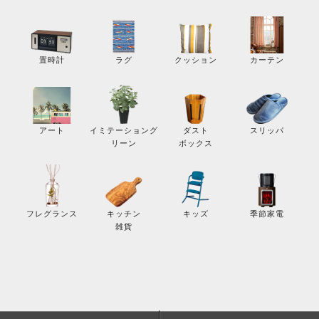
カーテン
置時計
ラグ
クッション
スリッパ
アート
イミテーショング
ダスト
リーン
ボックス
季節家電
フレグランス
キッチン
キッズ
雑貨