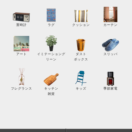
カーテン
置時計
ラグ
クッション
スリッパ
アート
イミテーショング
ダスト
リーン
ボックス
季節家電
フレグランス
キッチン
キッズ
雑貨